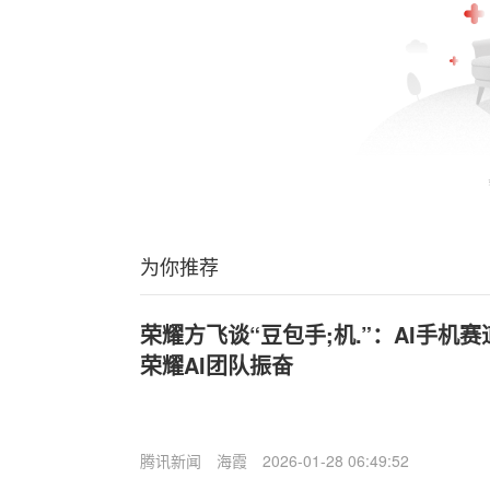
为你推荐
荣耀方飞谈“豆包手;机.”：AI手机
荣耀AI团队振奋
腾讯新闻
海霞
2026-01-28 06:49:52