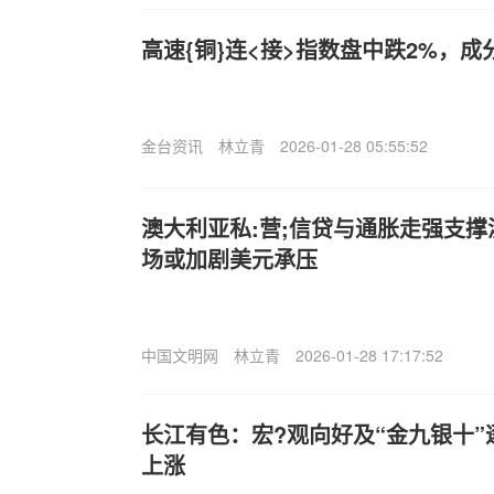
高速{铜}连<接>指数盘中跌2%，
金台资讯
林立青
2026-01-28 05:55:52
澳大利亚私:营;信贷与通胀走强支
场或加剧美元承压
中国文明网
林立青
2026-01-28 17:17:52
长江有色：宏?观向好及“金九银十”
上涨