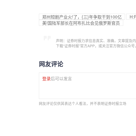
郑州短剧产业火!了，{三}年争取干到100亿
H
美!国陆军部长在阿布扎比会见俄罗斯官员
声明：证券时报力求信息真实、准确，文章提及内
下载“证券时报”官方APP，或关注官方微信公众
网友评论
登录
后可以发言
网友评论仅供其表达个人看法，并不表明证券时报立场