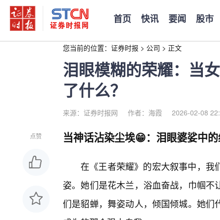
首页
快讯
要闻
股市
您当前的位置：
证券时报
>
公司
>
正文
泪眼模糊的荣耀：当女
了什么？
来源：证券时报网
作者：海霞
2026-02-08 22
当神话沾染尘埃😁：泪眼婆娑中的
点赞
在《王者荣耀》的宏大叙事中，我
姿。她们是花木兰，浴血奋战，巾帼不
们是貂蝉，舞姿动人，倾国倾城。她们