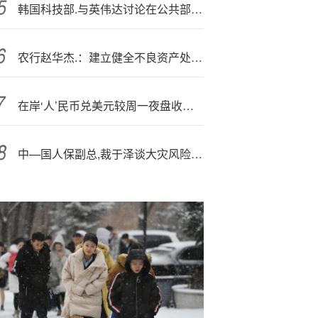
韩国科技部.与英伟达讨论在公共部门加强人工智能合作
农行赵华杰.：建立健全不良资产处置长效工作机制，运用诉讼、仲裁等方式推进多元化清收
在岸‘人’民币兑美元较周一夜盘收盘涨52点
中—国人保副总,裁于泽谈大灾风险：目前损失最大的险种为农险