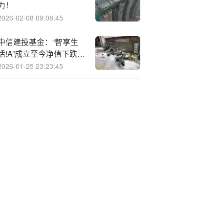
力！
2026-02-08 09:08:45
中信建投基金：“智享生
活!A”成立至今净值下跌
33.86%，旗下多只产品
2026-01-25 23:23:45
年内浮亏