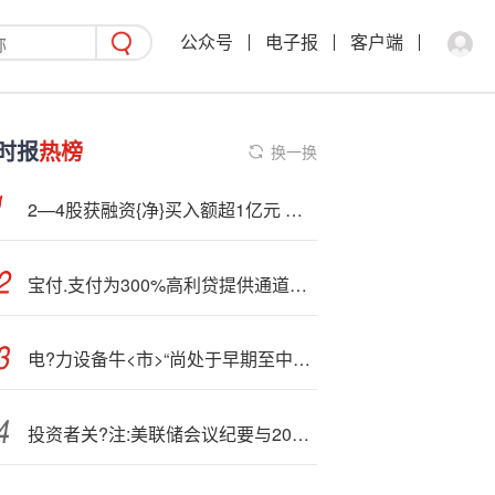
公众号
电子报
客户端
时报
热榜
换一换
2—4股获融资{净}买入额超1亿元 胜宏科技居首
宝付.支付为300%高利贷提供通道，“乱扣钱”引发上万投诉
电?力设备牛<市>“尚处于早期至中期”，摩根大通：美国电网升级尚未启动，中国企业有突破美国市场潜力
投资者关?注:美联储会议纪要与2026年乐观前景，黄金小幅上涨