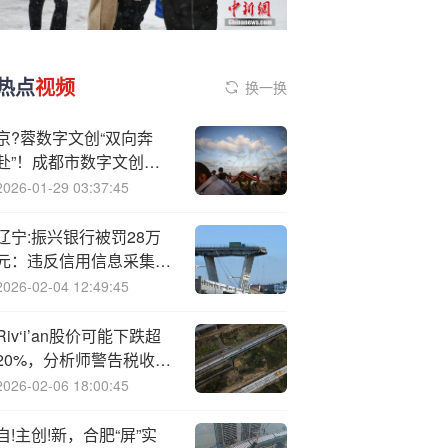
热点
视频
换一换
京?蓉数字文创“双向奔
赴”！成都市数字文创产
业（北京）合作对接会举
2026-01-29 03:37:45
行
辽宁:振兴银行被罚28万
元：违反信用信息采集、
提供、查询及相关管理规
2026-02-04 12:49:45
定
Riv‘i’an股价可能下跌超
20%，分析师警告税收优
惠到期影响销售
2026-02-06 18:00:45
自!主创!新，合肥“屏”实