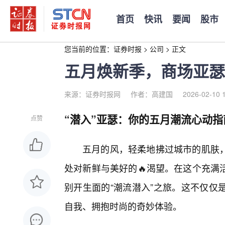
首页
快讯
要闻
股市
您当前的位置：
证券时报
>
公司
>
正文
五月焕新季，商场亚瑟
来源：证券时报网
作者：高建国
2026-02-10 
“潜入”亚瑟：你的五月潮流心动指
点赞
五月的风，轻柔地拂过城市的肌肤
处对新鲜与美好的🔥渴望。在这个充满
别开生面的“潮流潜入”之旅。这不仅仅
自我、拥抱时尚的奇妙体验。