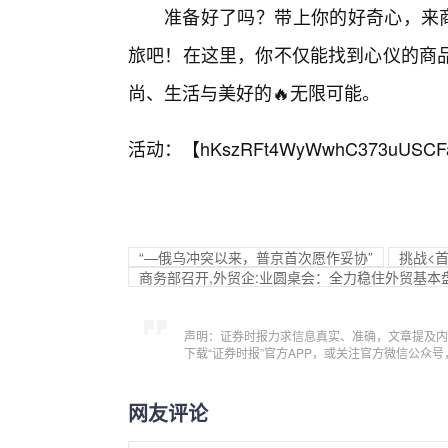
准备好了吗？带上你的好奇心，来商
旅吧！在这里，你不仅能找到心仪的商
尚、生活与美好的🔥无限可能。
活动：【
hKszRFt4WyWwhC373uUSCF
“—俄乌冲突以来，普京首次愿作妥协”
挑战<
商务部召开,外贸企:业圆桌会：全力稳住外贸基本
声明：证券时报力求信息真实、准确，文章提及内
下载“证券时报”官方APP，或关注官方微信公众
网友评论