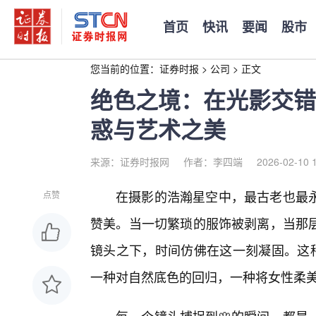
首页
快讯
要闻
股市
您当前的位置：
证券时报
>
公司
>
正文
绝色之境：在光影交错
惑与艺术之美
来源：证券时报网
作者：李四端
2026-02-10 
在摄影的浩瀚星空中，最古老也最永
点赞
赞美。当一切繁琐的服饰被剥离，当那层
镜头之下，时间仿佛在这一刻凝固。这种
一种对自然底色的回归，一种将女性柔